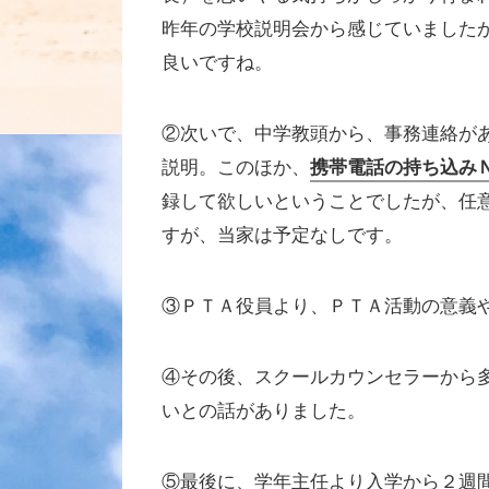
昨年の学校説明会から感じていました
良いですね。
②次いで、中学教頭から、事務連絡が
説明。このほか、
携帯電話の持ち込み
録して欲しいということでしたが、任
すが、当家は予定なしです。
③ＰＴＡ役員より、ＰＴＡ活動の意義
④その後、スクールカウンセラーから
いとの話がありました。
⑤最後に、学年主任より入学から２週