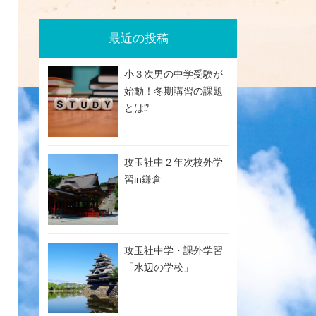
最近の投稿
小３次男の中学受験が
始動！冬期講習の課題
とは⁉
攻玉社中２年次校外学
習in鎌倉
攻玉社中学・課外学習
「水辺の学校」