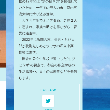
校の12年間は “水の掻き方”を勉強して
いたため、一年間の浪人の末、都内三
流大学に滑り込み進学。
大学４年生でオメデタ婚。男児２人
に恵まれ、家族の助けを得ながら、育
児に邁進中。
2022年に激闘の末、長男・ちび太
郎が校則厳しめとウワサの私立中高一
貫校に進学。
田舎の公立中学校で過ごした”ちび
ぼうず”の視点で、都会の私立学校の
生活風景や、日々の出来事などを発信
します。
FOLLOW
Twitter