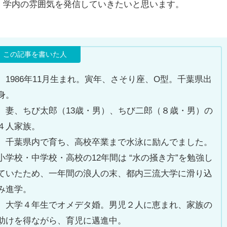
、学内の雰囲気を発信していきたいと思います。
1986年11月生まれ。寅年、さそり座、O型。千葉県出
身。
妻、ちび太郎（13歳・男）、ちび二郎（８歳・男）の
４人家族。
千葉県内で育ち、高校卒業まで水泳に励んでました。
小学校・中学校・高校の12年間は “水の掻き方”を勉強し
ていたため、一年間の浪人の末、都内三流大学に滑り込
み進学。
大学４年生でオメデタ婚。男児２人に恵まれ、家族の
助けを得ながら、育児に邁進中。