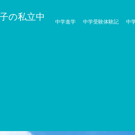
子の私立中
中学進学
中学受験体験記
中