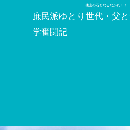
他山の石となるなかれ！！
庶民派ゆとり世代・父と
学奮闘記