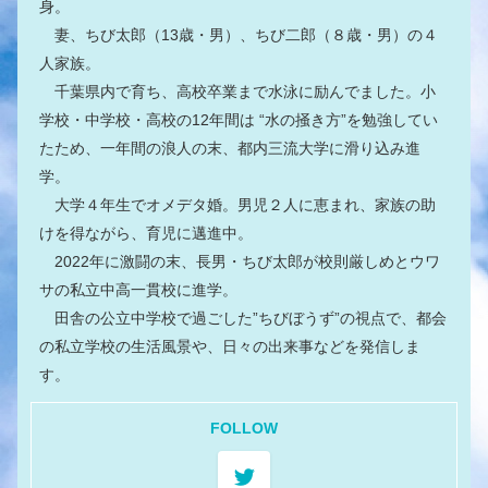
身。
妻、ちび太郎（13歳・男）、ちび二郎（８歳・男）の４
人家族。
千葉県内で育ち、高校卒業まで水泳に励んでました。小
学校・中学校・高校の12年間は “水の掻き方”を勉強してい
たため、一年間の浪人の末、都内三流大学に滑り込み進
学。
大学４年生でオメデタ婚。男児２人に恵まれ、家族の助
けを得ながら、育児に邁進中。
2022年に激闘の末、長男・ちび太郎が校則厳しめとウワ
サの私立中高一貫校に進学。
田舎の公立中学校で過ごした”ちびぼうず”の視点で、都会
の私立学校の生活風景や、日々の出来事などを発信しま
す。
FOLLOW