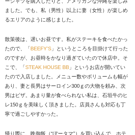
ーシャツを購入したりと、アメリカンな沖縄を楽しみ
ました。でも、私（男性）以上に妻（女性）が楽しめ
るエリアのように感じました。
散策後は、遅いお昼です。私がステーキを食べたかっ
たので、「
BEEFY’S
」というところを目掛けて行った
のですが、お昼時をかなり過ぎていたので休店中。そ
こで、「
STEAK HOUSE BB
」というお店が開いてい
たので入店しました。メニュー数やボリュームも幅が
あり、妻と長男はサーロイン300ｇの大物を頼み、次
男はピザ。あまり量が食べられない私は、石垣牛のヒ
レ150ｇを美味しく頂きました。店員さんも対応も丁
寧で過ごしやすかった。
帰り際に、晩御飯（“ぽータマ”）を買い込んで、ホテ