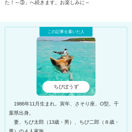
た！～③」へ続きます。お楽しみに～
ちびぼうず
1986年11月生まれ。寅年、さそり座、O型。千
葉県出身。
妻、ちび太郎（13歳・男）、ちび二郎（８歳・
男）の４人家族。