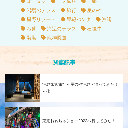
ぽータマ
三天御座
三線
岩場のテラス
旅行
星のや
星野リゾート
果報バンタ
沖縄
泡盛
海辺のテラス
石垣牛
製塩
龍神風道
関連記事
沖縄家族旅行～星のや沖縄へ泊ってみた！
～①
東京おもちゃショー2023へ行ってみた！