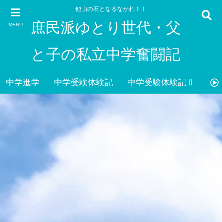
他山の石となるなかれ！！
庶民派ゆとり世代・父
MENU
と子の私立中学奮闘記
中学進学
中学受験体験記
中学受験体験記Ⅱ
雑