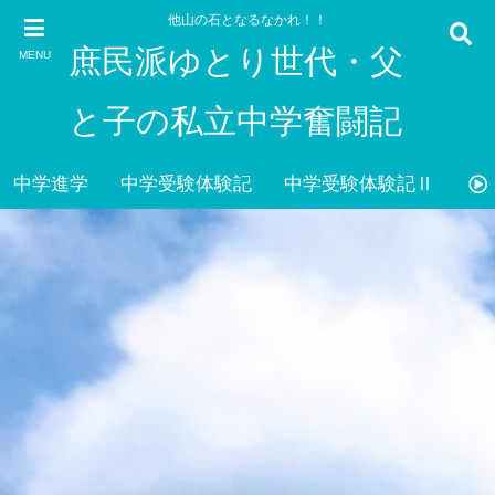
他山の石となるなかれ！！
庶民派ゆとり世代・父
MENU
と子の私立中学奮闘記
中学進学
中学受験体験記
中学受験体験記Ⅱ
雑