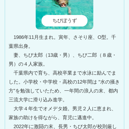
ちびぼうず
1986年11月生まれ。寅年、さそり座、O型。千
葉県出身。
妻、ちび太郎（13歳・男）、ちび二郎（８歳・
男）の４人家族。
千葉県内で育ち、高校卒業まで水泳に励んでま
した。小学校・中学校・高校の12年間は “水の掻き
方”を勉強していたため、一年間の浪人の末、都内
三流大学に滑り込み進学。
大学４年生でオメデタ婚。男児２人に恵まれ、
家族の助けを得ながら、育児に邁進中。
2022年に激闘の末、長男・ちび太郎が校則厳し