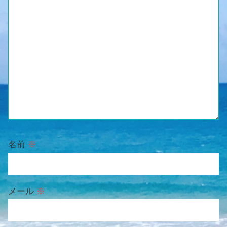
名前
※
メール
※