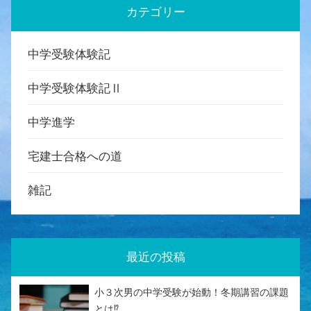
カテゴリー
中学受験体験記
中学受験体験記Ⅱ
中学進学
宅建士合格への道
雑記
最近の投稿
小３次男の中学受験が始動！冬期講習の課題
とは⁉